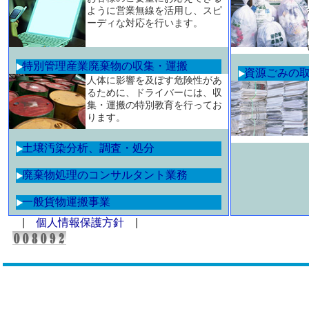
ように営業無線を活用し、スピ
ーディな対応を行います。
特別管理産業廃棄物の収集・運搬
資源ごみの
人体に影響を及ぼす危険性があ
るために、ドライバーには、収
集・運搬の特別教育を行ってお
ります。
土壌汚染分析、調査・処分
廃棄物処理のコンサルタント業務
一般貨物運搬事業
|
個人情報保護方針
|