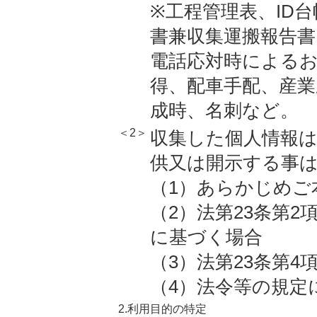
※工程管理表、ID
書兼収集運搬報告書
電話応対時による
得、配車手配、産業
成時、名刺など。
＜2＞
収集した個人情報
供又は開示する事
（1）あらかじめご
（2）法第23条第2
に基づく場合
（3）法第23条第
（4）法令等の規定
2.利用目的の特定