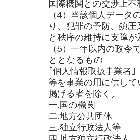
国際機関との交渉上不
（4）当該個人データ
り、犯罪の予防、鎮圧
と秩序の維持に支障が
（5）一年以内の政令
ととなるもの
｢個人情報取扱事業者
等を事業の用に供して
掲げる者を除く。
一.国の機関
二.地方公共団体
三.独立行政法人等
四.地方独立行政法人