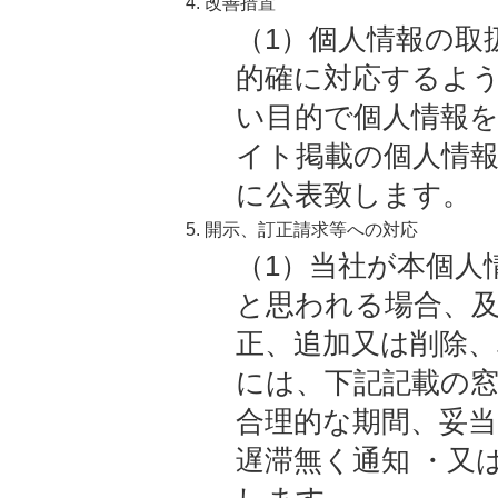
4. 改善措置
（1）個人情報の取
的確に対応するよ
い目的で個人情報
イト掲載の個人情
に公表致します。
5. 開示、訂正請求等への対応
（1）当社が本個人
と思われる場合、
正、追加又は削除
には、下記記載の
合理的な期間、妥
遅滞無く通知 ・又